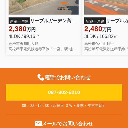
リーブルガーデン高松市香川町大野第二◇2026年度補助金対象の長期優良住宅です！ ２号棟
新築一戸建
新築一戸建
2,380
2,480
万円
万円
4LDK / 99.16㎡
3LDK / 106.82㎡
高松市香川町大野
高松市仏生山町甲
高松琴平電気鉄道琴平線「一宮」駅 徒歩37分
電話でお問い合わせ
087-802-6210
09：00～18：00（水曜日 ＧＷ・夏季・年末年始）
メールでお問い合わせ