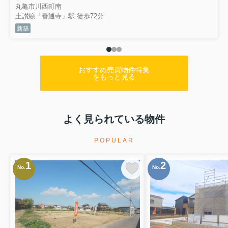
丸亀市川西町南
土讃線「善通寺」駅 徒歩72分
新築
おすすめ売買物件特集
をもっと見る
よく見られている物件
POPULAR
1
2
No.
No.