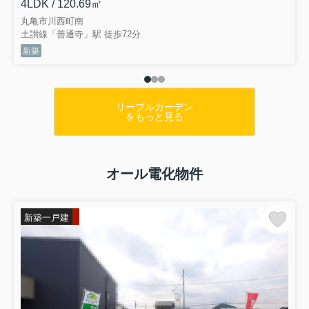
4LDK / 120.69㎡
丸亀市川西町南
土讃線「善通寺」駅 徒歩72分
新築
リーブルガーデン
をもっと見る
オール電化物件
新築一戸建