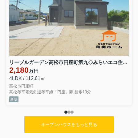
リーブルガーデン高松市円座町第九◇みらいエコ住宅2026事業補助金対象の長期優良住宅 １号棟
2,180
万円
4LDK / 112.61㎡
高松市円座町
高松琴平電気鉄道琴平線「円座」駅 徒歩10分
新築
オープンハウスをもっと見る