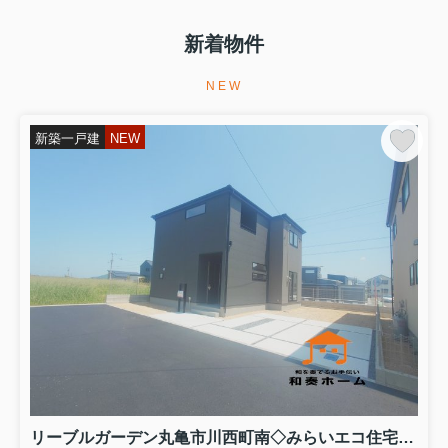
2026.08.07
お申込み、ありがとうございました。
新着物件
昨日は、新築一戸建てへの書面による
お申込み、ありがとうございました。
NEW
ご契約からお引渡しまで全力でサポー
トいたします。引き続きよろしくお願
いいたします。...
新築一戸建
NEW
2026.08.06
土地・建物の無料査定を実施しており
ます
土地・建物の無料査定を実施しており
ます...
2026.08.05
新築一戸建てご購入をお考えの方は、
和奏ホーム㈱までご相談くだ...
新築一戸建てご購入をお考えの方は、
和奏ホーム㈱までご相談ください。 新
築一戸建てご購入に関する疑問や諸経
費、ご購入からお引渡しまでの流れな
リーブルガーデン丸亀市川西町南◇みらいエコ住宅補助金対象のお得な長期優良住宅です。 ４号棟