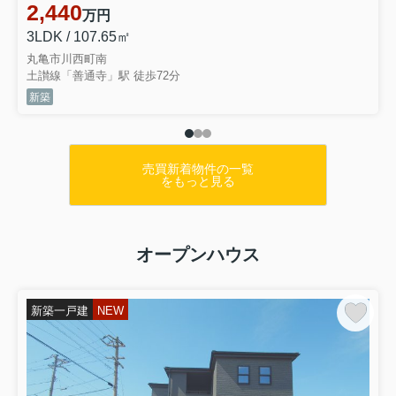
ど、お客様の疑問について丁寧にご対
2,440
万円
応いたします。 また、住宅ロ...
3LDK / 107.65㎡
丸亀市川西町南
土讃線「善通寺」駅 徒歩72分
新築
売買新着物件の一覧
をもっと見る
オープンハウス
新築一戸建
NEW