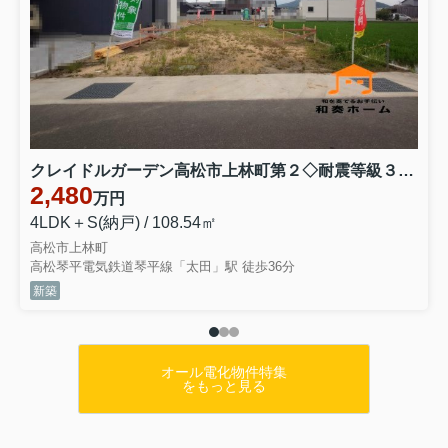
クレイドルガーデン高松市上林町第２◇耐震等級３取得の地震に強いオール電化住宅です！ １号棟
2,480
万円
4LDK＋S(納戸) / 108.54㎡
高松市上林町
高松琴平電気鉄道琴平線「太田」駅 徒歩36分
新築
オール電化物件特集
をもっと見る