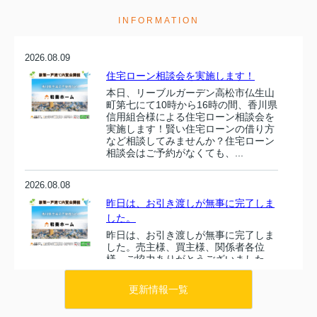
INFORMATION
2026.08.09
住宅ローン相談会を実施します！
本日、リーブルガーデン高松市仏生山
町第七にて10時から16時の間、香川県
信用組合様による住宅ローン相談会を
実施します！賢い住宅ローンの借り方
など相談してみませんか？住宅ローン
相談会はご予約がなくても、...
2026.08.08
昨日は、お引き渡しが無事に完了しま
した。
昨日は、お引き渡しが無事に完了しま
した。売主様、買主様、関係者各位
様、ご協力ありがとうございました。
今後とも引き続きよろしくお願いいた
します。本日より、リーブルガーデン
更新情報一覧
高松市仏生山町第七・円座町第九・...