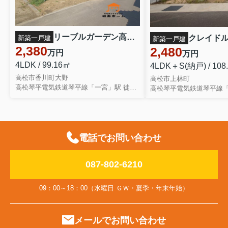
リーブルガーデン高松市香川町大野第二◇2026年度補助金対象の長期優良住宅です！ ２号棟
新築一戸建
新築一戸建
2,380
2,480
万円
万円
4LDK / 99.16㎡
4LDK＋S(納戸) / 108
高松市香川町大野
高松市上林町
高松琴平電気鉄道琴平線「一宮」駅 徒歩37分
電話でお問い合わせ
087-802-6210
09：00～18：00（水曜日 ＧＷ・夏季・年末年始）
メールでお問い合わせ