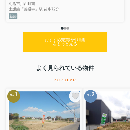
丸亀市川西町南
土讃線「善通寺」駅 徒歩72分
新築
おすすめ売買物件特集
をもっと見る
よく見られている物件
POPULAR
1
2
No.
No.