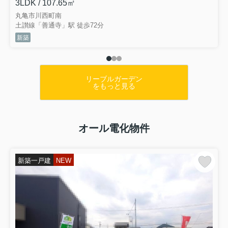
3LDK / 107.65㎡
丸亀市川西町南
土讃線「善通寺」駅 徒歩72分
新築
リーブルガーデン
をもっと見る
オール電化物件
新築一戸建
NEW