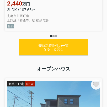
2,440
はご予約がなくても、相談の...
万円
3LDK / 107.65㎡
丸亀市川西町南
土讃線「善通寺」駅 徒歩72分
新築
売買新着物件の一覧
をもっと見る
オープンハウス
新築一戸建
NEW