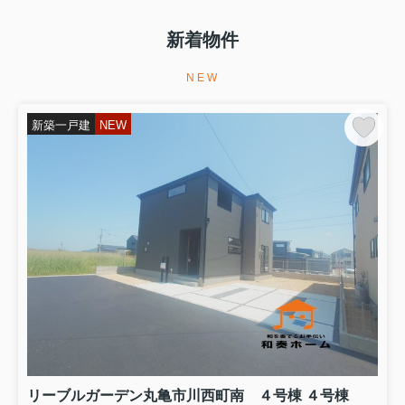
リーブルガーデン高松市香川町第八・
円座町第九・丸亀市三条町第三の販売
新着物件
価格が変更になりました！どの物件も
みらいエコ住宅補助金７５万円対象の
お得な長期優良住宅です(^^♪キッチン
NEW
パントリーやファミリークロ...
新築一戸建
NEW
2026.08.03
内覧が可能になりました！
リーブルガーデン高松市国分寺町国分
の１・１２号棟の内覧が可能になりま
した！どちらの棟もみらいエコ住宅
2026事業補助金７５万円対象のお得な
長期優良住宅ですパントリーやランド
リールームなどのママに嬉しい...
2026.08.02
住宅ローン相談会を実施します！
本日、リーブルガーデン高松市仏生山
町第七にて13時から16時の間、香川銀
行様による住宅ローン相談会を実施し
ます！賢い住宅ローンの借り方など相
リーブルガーデン丸亀市川西町南 ４号棟 ４号棟
談してみませんか？住宅ローン相談会