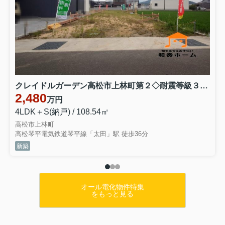
クレイドルガーデン高松市上林町第２◇耐震等級３取得の地震に強いオール電化住宅です！ １号棟
2,480
万円
4LDK＋S(納戸) / 108.54㎡
高松市上林町
高松琴平電気鉄道琴平線「太田」駅 徒歩36分
新築
オール電化物件特集
をもっと見る