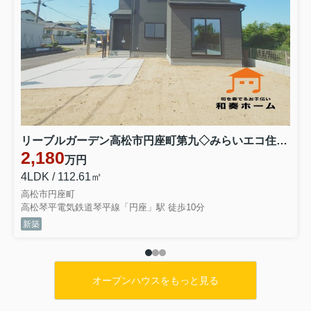
リーブルガーデン高松市円座町第九◇みらいエコ住宅2026事業補助金対象の長期優良住宅 １号棟
2,180
万円
4LDK / 112.61㎡
高松市円座町
高松琴平電気鉄道琴平線「円座」駅 徒歩10分
新築
オープンハウスをもっと見る