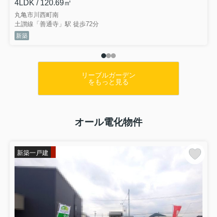
4LDK / 120.69㎡
丸亀市川西町南
土讃線「善通寺」駅 徒歩72分
新築
リーブルガーデン
をもっと見る
オール電化物件
新築一戸建