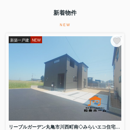
土地・建物の無料査定を実施しており
新着物件
ます
土地・建物の無料査定を実施しており
ます...
NEW
2026.08.05
新築一戸建
NEW
新築一戸建てご購入をお考えの方は、
和奏ホーム㈱までご相談くだ...
新築一戸建てご購入をお考えの方は、
和奏ホーム㈱までご相談ください。 新
築一戸建てご購入に関する疑問や諸経
費、ご購入からお引渡しまでの流れな
ど、お客様の疑問について丁寧にご対
応いたします。 また、住宅ロ...
2026.08.04
販売価格が変更になりました！
リーブルガーデン高松市香川町第八・
円座町第九・丸亀市三条町第三の販売
価格が変更になりました！どの物件も
みらいエコ住宅補助金７５万円対象の
リーブルガーデン丸亀市川西町南◇みらいエコ住宅補助金対象のお得な長期優良住宅です。 ４号棟