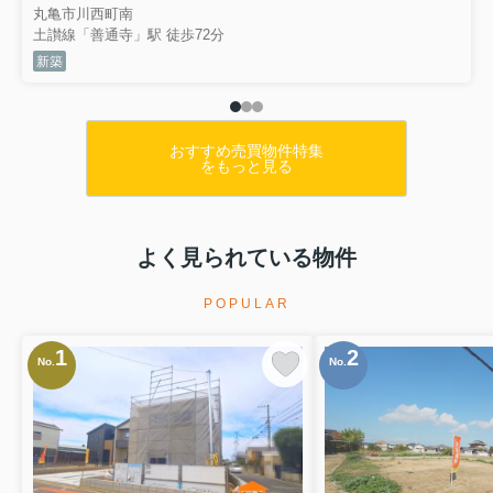
丸亀市川西町南
土讃線「善通寺」駅 徒歩72分
新築
おすすめ売買物件特集
をもっと見る
よく見られている物件
POPULAR
1
2
No.
No.