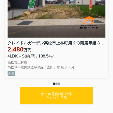
クレイドルガーデン高松市上林町第２◇耐震等級３取得の地震に強いオール電化住宅です！ １号棟
2,480
万円
4LDK＋S(納戸) / 108.54㎡
高松市上林町
高松琴平電気鉄道琴平線「太田」駅 徒歩36分
新築
オール電化物件特集
をもっと見る