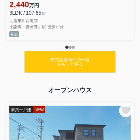
お得な長期優良住宅です(^^♪キッチン
2,440
万円
パントリーやファミリークロ...
3LDK / 107.65㎡
丸亀市川西町南
土讃線「善通寺」駅 徒歩72分
新築
売買新着物件の一覧
をもっと見る
オープンハウス
新築一戸建
NEW