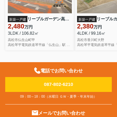
リーブルガーデン高松市仏生山町第七◇2026年度補助金対象の長期優良住宅です！ ３号棟
新築一戸建
新築一戸建
2,480
2,380
万円
万円
3LDK / 106.82㎡
4LDK / 99.16㎡
高松市仏生山町甲
高松市香川町大野
高松琴平電気鉄道琴平線「仏生山」駅 徒歩24分
電話でお問い合わせ
087-802-6210
09：00～18：00（水曜日 ＧＷ・夏季・年末年始）
メールでお問い合わせ