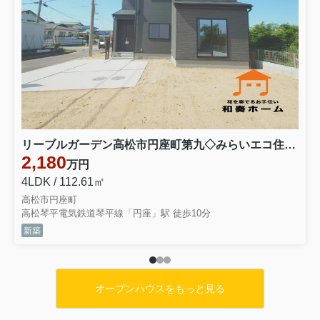
リーブルガーデン高松市円座町第九◇みらいエコ住宅2026事業補助金対象の長期優良住宅 １号棟
2,180
万円
4LDK / 112.61㎡
高松市円座町
高松琴平電気鉄道琴平線「円座」駅 徒歩10分
新築
オープンハウスをもっと見る