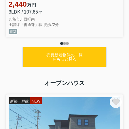
土地・建物の無料査定を実施しており
2,440
万円
ます...
3LDK / 107.65㎡
丸亀市川西町南
土讃線「善通寺」駅 徒歩72分
新築
売買新着物件の一覧
をもっと見る
オープンハウス
新築一戸建
NEW