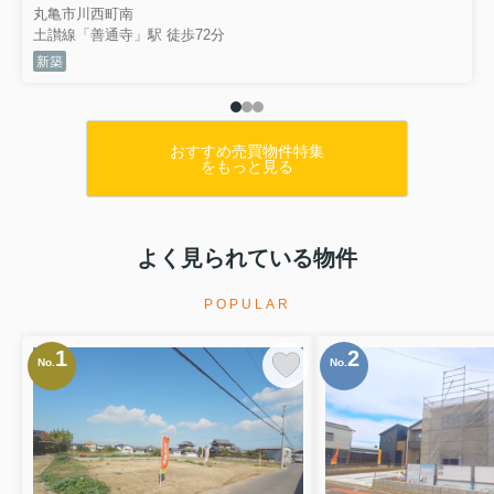
丸亀市川西町南
土讃線「善通寺」駅 徒歩72分
新築
おすすめ売買物件特集
をもっと見る
よく見られている物件
POPULAR
1
2
No.
No.