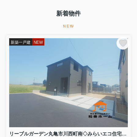
2026.08.08
昨日は、お引き渡しが無事に完了しま
新着物件
した。
昨日は、お引き渡しが無事に完了しま
NEW
した。売主様、買主様、関係者各位
様、ご協力ありがとうございました。
今後とも引き続きよろしくお願いいた
新築一戸建
NEW
します。本日より、リーブルガーデン
高松市仏生山町第七・円座町第九・...
2026.08.07
お申込み、ありがとうございました。
昨日は、新築一戸建てへの書面による
お申込み、ありがとうございました。
ご契約からお引渡しまで全力でサポー
トいたします。引き続きよろしくお願
いいたします。...
2026.08.06
土地・建物の無料査定を実施しており
ます
リーブルガーデン丸亀市川西町南◇みらいエコ住宅補助金対象のお得な長期優良住宅です。 ４号棟