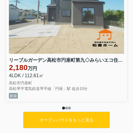
リーブルガーデン高松市円座町第九◇みらいエコ住宅2026事業補助金対象の長期優良住宅 １号棟
2,180
万円
4LDK / 112.61㎡
高松市円座町
高松琴平電気鉄道琴平線「円座」駅 徒歩10分
新築
オープンハウスをもっと見る