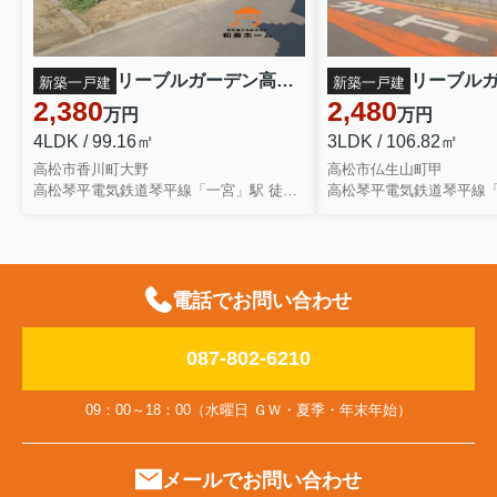
リーブルガーデン高松市香川町大野第二◇2026年度補助金対象の長期優良住宅です！ ２号棟
新築一戸建
新築一戸建
2,380
2,480
万円
万円
4LDK / 99.16㎡
3LDK / 106.82㎡
高松市香川町大野
高松市仏生山町甲
高松琴平電気鉄道琴平線「一宮」駅 徒歩37分
電話でお問い合わせ
087-802-6210
09：00～18：00（水曜日 ＧＷ・夏季・年末年始）
メールでお問い合わせ