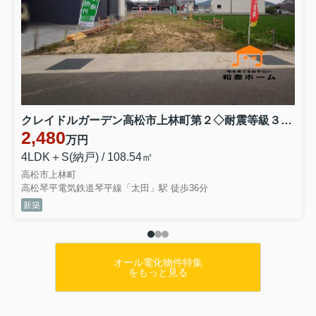
クレイドルガーデン高松市上林町第２◇耐震等級３取得の地震に強いオール電化住宅です！ １号棟
2,480
万円
4LDK＋S(納戸) / 108.54㎡
高松市上林町
高松琴平電気鉄道琴平線「太田」駅 徒歩36分
新築
オール電化物件特集
をもっと見る