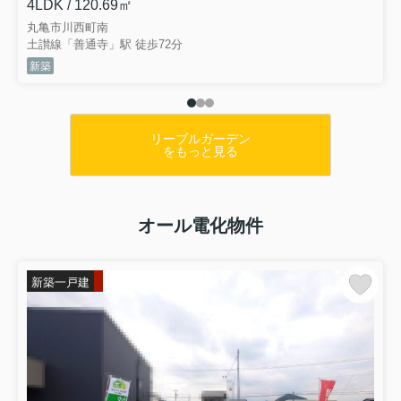
4LDK / 120.69㎡
丸亀市川西町南
土讃線「善通寺」駅 徒歩72分
新築
リーブルガーデン
をもっと見る
オール電化物件
新築一戸建