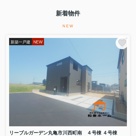
リーブルガーデン高松市香川町第八・
円座町第九・丸亀市三条町第三の販売
新着物件
価格が変更になりました！どの物件も
みらいエコ住宅補助金７５万円対象の
お得な長期優良住宅です(^^♪キッチン
NEW
パントリーやファミリークロ...
新築一戸建
NEW
2026.08.03
内覧が可能になりました！
リーブルガーデン高松市国分寺町国分
の１・１２号棟の内覧が可能になりま
した！どちらの棟もみらいエコ住宅
2026事業補助金７５万円対象のお得な
長期優良住宅ですパントリーやランド
リールームなどのママに嬉しい...
2026.08.02
住宅ローン相談会を実施します！
本日、リーブルガーデン高松市仏生山
町第七にて13時から16時の間、香川銀
行様による住宅ローン相談会を実施し
ます！賢い住宅ローンの借り方など相
リーブルガーデン丸亀市川西町南 ４号棟 ４号棟
談してみませんか？住宅ローン相談会