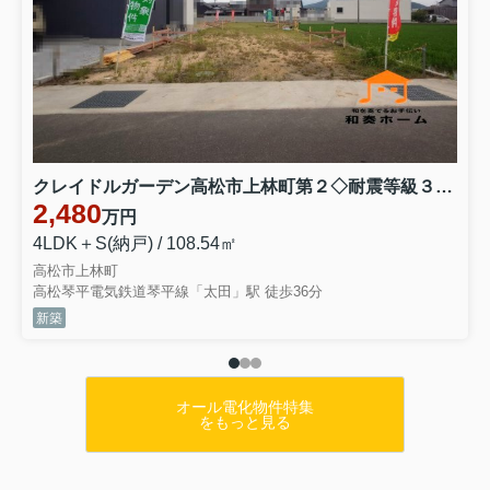
クレイドルガーデン高松市上林町第２◇耐震等級３取得の地震に強いオール電化住宅です！ １号棟
2,480
万円
4LDK＋S(納戸) / 108.54㎡
高松市上林町
高松琴平電気鉄道琴平線「太田」駅 徒歩36分
新築
オール電化物件特集
をもっと見る