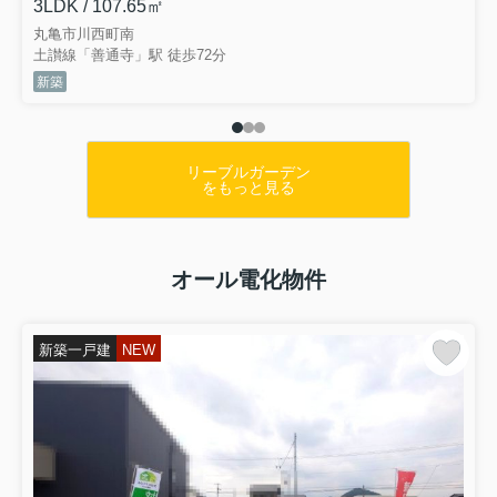
3LDK / 107.65㎡
丸亀市川西町南
土讃線「善通寺」駅 徒歩72分
新築
リーブルガーデン
をもっと見る
オール電化物件
新築一戸建
NEW