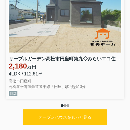
リーブルガーデン高松市円座町第九◇みらいエコ住宅2026事業補助金対象の長期優良住宅 １号棟
2,180
万円
4LDK / 112.61㎡
高松市円座町
高松琴平電気鉄道琴平線「円座」駅 徒歩10分
新築
オープンハウスをもっと見る