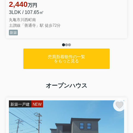
2,440
はご予約がなくても、相談の...
万円
3LDK / 107.65㎡
丸亀市川西町南
土讃線「善通寺」駅 徒歩72分
新築
売買新着物件の一覧
をもっと見る
オープンハウス
新築一戸建
NEW