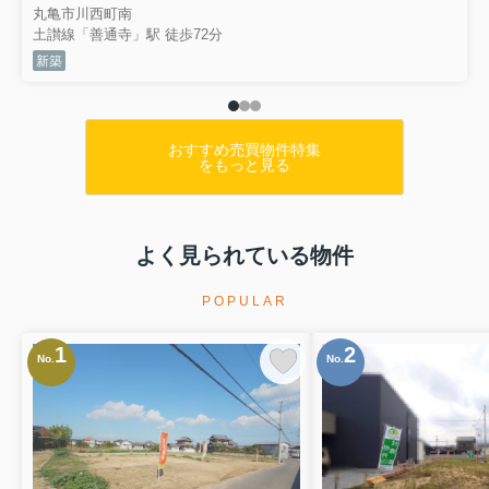
丸亀市川西町南
土讃線「善通寺」駅 徒歩72分
新築
おすすめ売買物件特集
をもっと見る
よく見られている物件
POPULAR
1
2
No.
No.