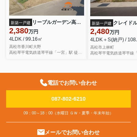
リーブルガーデン高松市香川町大野第二◇2026年度補助金対象の長期優良住宅です！ ２号棟
新築一戸建
新築一戸建
2,380
2,480
万円
万円
4LDK / 99.16㎡
4LDK＋S(納戸) / 108
高松市香川町大野
高松市上林町
高松琴平電気鉄道琴平線「一宮」駅 徒歩37分
電話でお問い合わせ
087-802-6210
09：00～18：00（水曜日 ＧＷ・夏季・年末年始）
メールでお問い合わせ