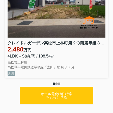
クレイドルガーデン高松市上林町第２◇耐震等級３取得の地震に強いオール電化住宅です！ １号棟
2,480
万円
4LDK＋S(納戸) / 108.54㎡
高松市上林町
高松琴平電気鉄道琴平線「太田」駅 徒歩36分
新築
オール電化物件特集
をもっと見る