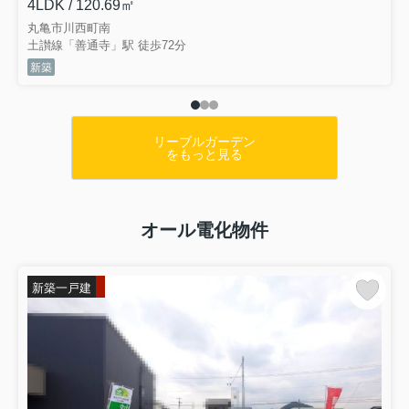
4LDK / 120.69㎡
丸亀市川西町南
土讃線「善通寺」駅 徒歩72分
新築
リーブルガーデン
をもっと見る
オール電化物件
新築一戸建