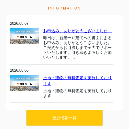
INFORMATION
2026.08.07
お申込み、ありがとうございました。
昨日は、新築一戸建てへの書面による
お申込み、ありがとうございました。
ご契約からお引渡しまで全力でサポー
トいたします。引き続きよろしくお願
いいたします。...
2026.08.06
土地・建物の無料査定を実施しており
ます
土地・建物の無料査定を実施しており
ます...
2026.08.05
新築一戸建てご購入をお考えの方は、
更新情報一覧
和奏ホーム㈱までご相談くだ...