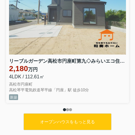
リーブルガーデン高松市円座町第九◇みらいエコ住宅2026事業補助金対象の長期優良住宅 １号棟
2,180
万円
4LDK / 112.61㎡
高松市円座町
高松琴平電気鉄道琴平線「円座」駅 徒歩10分
新築
オープンハウスをもっと見る