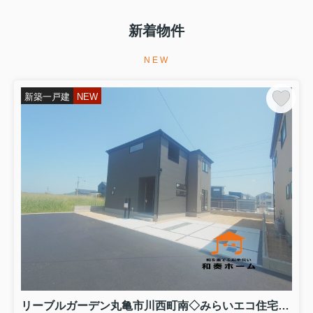
新築一戸建てご購入をお考えの方は、
和奏ホーム㈱までご相談ください。 新
築一戸建てご購入に関する疑問や諸経
新着物件
費、ご購入からお引渡しまでの流れな
ど、お客様の疑問について丁寧にご対
応いたします。 また、住宅ロ...
NEW
2026.08.04
新築一戸建
NEW
販売価格が変更になりました！
リーブルガーデン高松市香川町第八・
円座町第九・丸亀市三条町第三の販売
価格が変更になりました！どの物件も
みらいエコ住宅補助金７５万円対象の
お得な長期優良住宅です(^^♪キッチン
パントリーやファミリークロ...
2026.08.03
内覧が可能になりました！
リーブルガーデン高松市国分寺町国分
の１・１２号棟の内覧が可能になりま
した！どちらの棟もみらいエコ住宅
2026事業補助金７５万円対象のお得な
長期優良住宅ですパントリーやランド
リーブルガーデン丸亀市川西町南◇みらいエコ住宅補助金対象のお得な長期優良住宅です。 ４号棟
リールームなどのママに嬉しい...