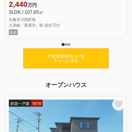
2,440
万円
3LDK / 107.65㎡
丸亀市川西町南
土讃線「善通寺」駅 徒歩72分
新築
売買新着物件の一覧
をもっと見る
オープンハウス
新築一戸建
NEW