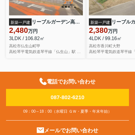
リーブルガーデン高松市仏生山町第七◇2026年度補助金対象の長期優良住宅です！ ３号棟
新築一戸建
新築一戸建
2,480
2,380
万円
万円
3LDK / 106.82㎡
4LDK / 99.16㎡
高松市仏生山町甲
高松市香川町大野
高松琴平電気鉄道琴平線「仏生山」駅 徒歩24分
電話でお問い合わせ
087-802-6210
09：00～18：00（水曜日 ＧＷ・夏季・年末年始）
メールでお問い合わせ