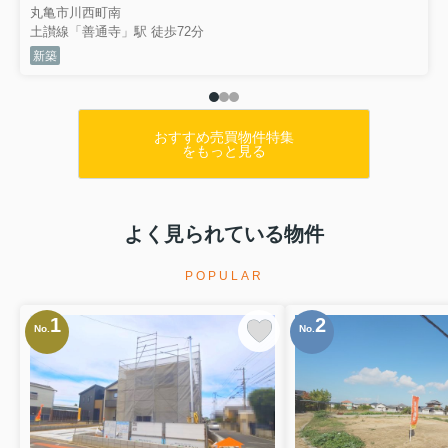
丸亀市川西町南
土讃線「善通寺」駅 徒歩72分
新築
おすすめ売買物件特集
をもっと見る
よく見られている物件
POPULAR
1
2
No.
No.