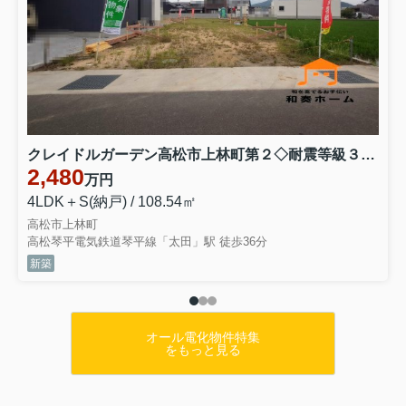
クレイドルガーデン高松市上林町第２◇耐震等級３取得の地震に強いオール電化住宅です！ １号棟
2,480
万円
4LDK＋S(納戸) / 108.54㎡
高松市上林町
高松琴平電気鉄道琴平線「太田」駅 徒歩36分
新築
オール電化物件特集
をもっと見る