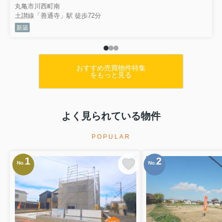
丸亀市川西町南
土讃線「善通寺」駅 徒歩72分
新築
おすすめ売買物件特集
をもっと見る
よく見られている物件
POPULAR
1
2
No.
No.