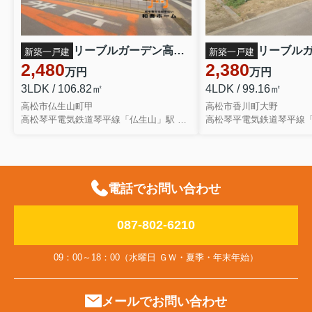
リーブルガーデン高松市仏生山町第七◇2026年度補助金対象の長期優良住宅です！ ３号棟
新築一戸建
新築一戸建
2,480
2,380
万円
万円
3LDK / 106.82㎡
4LDK / 99.16㎡
高松市仏生山町甲
高松市香川町大野
高松琴平電気鉄道琴平線「仏生山」駅 徒歩24分
電話でお問い合わせ
087-802-6210
09：00～18：00（水曜日 ＧＷ・夏季・年末年始）
メールでお問い合わせ