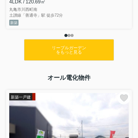
4LDK / 120.69㎡
丸亀市川西町南
土讃線「善通寺」駅 徒歩72分
新築
リーブルガーデン
をもっと見る
オール電化物件
新築一戸建