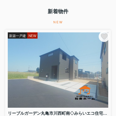
土地・建物の無料査定を実施しており
新着物件
ます
土地・建物の無料査定を実施しており
ます...
NEW
2026.08.05
新築一戸建
NEW
新築一戸建てご購入をお考えの方は、
和奏ホーム㈱までご相談くだ...
新築一戸建てご購入をお考えの方は、
和奏ホーム㈱までご相談ください。 新
築一戸建てご購入に関する疑問や諸経
費、ご購入からお引渡しまでの流れな
ど、お客様の疑問について丁寧にご対
応いたします。 また、住宅ロ...
2026.08.04
販売価格が変更になりました！
リーブルガーデン高松市香川町第八・
円座町第九・丸亀市三条町第三の販売
価格が変更になりました！どの物件も
みらいエコ住宅補助金７５万円対象の
リーブルガーデン丸亀市川西町南◇みらいエコ住宅補助金対象のお得な長期優良住宅です。 ４号棟