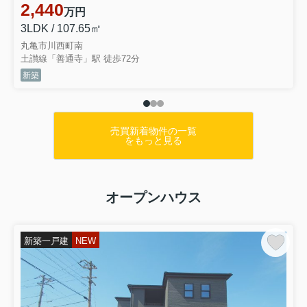
お得な長期優良住宅です(^^♪キッチン
2,440
万円
パントリーやファミリークロ...
3LDK / 107.65㎡
丸亀市川西町南
土讃線「善通寺」駅 徒歩72分
新築
売買新着物件の一覧
をもっと見る
オープンハウス
新築一戸建
NEW