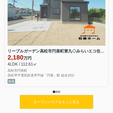
リーブルガーデン高松市円座町第九◇みらいエコ住宅2026事業補助金対象の長期優良住宅 １号棟
2,180
万円
4LDK / 112.61㎡
高松市円座町
高松琴平電気鉄道琴平線「円座」駅 徒歩10分
新築
オープンハウスをもっと見る