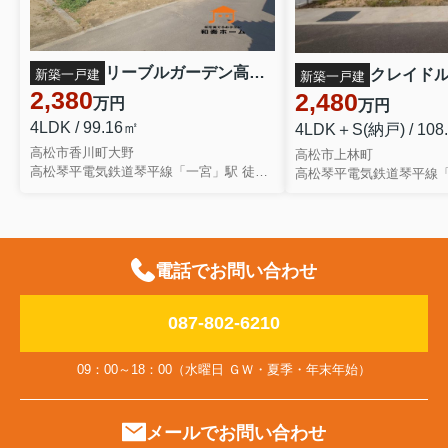
リーブルガーデン高松市香川町大野第二◇2026年度補助金対象の長期優良住宅です！ ２号棟
新築一戸建
新築一戸建
2,380
2,480
万円
万円
4LDK / 99.16㎡
4LDK＋S(納戸) / 108
高松市香川町大野
高松市上林町
高松琴平電気鉄道琴平線「一宮」駅 徒歩37分
電話でお問い合わせ
087-802-6210
09：00～18：00（水曜日 ＧＷ・夏季・年末年始）
メールでお問い合わせ